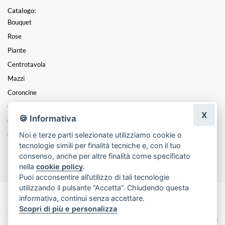
Catalogo:
Bouquet
Rose
Piante
Centrotavola
Mazzi
Coroncine
Composizioni
X
🍪 Informativa
Cesti
Noi e terze parti selezionate utilizziamo cookie o
Cuori
tecnologie simili per finalità tecniche e, con il tuo
Funebre
consenso, anche per altre finalità come specificato
nella
cookie policy
.
Puoi acconsentire all’utilizzo di tali tecnologie
utilizzando il pulsante “Accetta”. Chiudendo questa
informativa, continui senza accettare.
Made with
by
Infoser.it
-
Realizzazione Siti ecommerce per Fioristi
- ©
Scopri di più e personalizza
2026
Privacy Policy
Cookie Policy
Termini e Condizioni