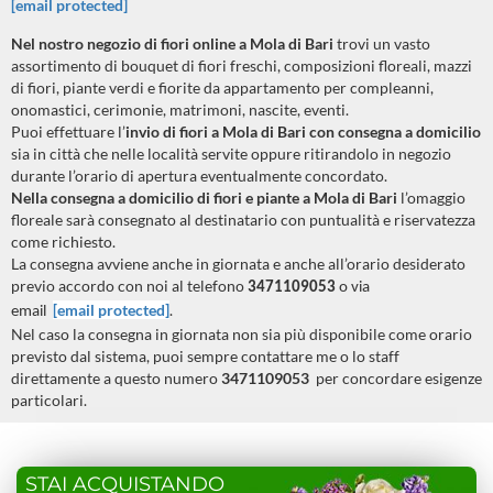
[email protected]
Nel nostro negozio di fiori online a
Mola di Bari
trovi un vasto
assortimento di bouquet di fiori freschi, composizioni floreali, mazzi
di fiori, piante verdi e fiorite da appartamento per compleanni,
onomastici, cerimonie, matrimoni, nascite, eventi.
Puoi effettuare l’
invio di fiori a
Mola di Bari
con consegna a domicilio
sia in città che nelle località servite oppure ritirandolo in negozio
durante l’orario di apertura eventualmente concordato.
Nella consegna a domicilio di fiori e piante a
Mola di Bari
l’omaggio
floreale sarà consegnato al destinatario con puntualità e riservatezza
come richiesto.
La consegna avviene anche in giornata e anche all’orario desiderato
previo accordo con noi al telefono
3471109053
o via
[email protected]
.
email
Nel caso la consegna in giornata non sia più disponibile come orario
previsto dal sistema, puoi sempre contattare me o lo staff
direttamente a questo numero
3471109053
per concordare esigenze
particolari.
STAI ACQUISTANDO