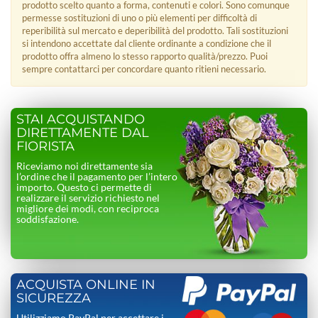
prodotto scelto quanto a forma, contenuti e colori. Sono comunque
permesse sostituzioni di uno o più elementi per difficoltà di
reperibilità sul mercato e deperibilità del prodotto. Tali sostituzioni
si intendono accettate dal cliente ordinante a condizione che il
prodotto offra almeno lo stesso rapporto qualità/prezzo. Puoi
sempre contattarci per concordare quanto ritieni necessario.
STAI ACQUISTANDO
DIRETTAMENTE DAL
FIORISTA
Riceviamo noi direttamente sia
l’ordine che il pagamento per l’intero
importo. Questo ci permette di
realizzare il servizio richiesto nel
migliore dei modi, con reciproca
soddisfazione.
ACQUISTA ONLINE IN
SICUREZZA
Utilizziamo PayPal per accettare i