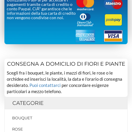
pagamenti tramite carta di credito o
conto Paypal. CiÃ² garantisce che le
informazioni della tua carta di credito
non vengono condivise con noi.
CONSEGNA A DOMICILIO DI FIORI E PIANTE
Scegli fra i bouquet, le piante, i mazzi di fiori, le rose o le
orchidee ed inserisci la località, la data e l’orario di consegna
desiderato.
Puoi contattarci
per concordare esigenze
particolari a mezzo telefono.
CATEGORIE
BOUQUET
ROSE