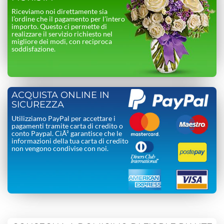
Riceviamo noi direttamente sia
l’ordine che il pagamento per l’intero
importo. Questo ci permette di
realizzare il servizio richiesto nel
migliore dei modi, con reciproca
soddisfazione.
ACQUISTA ONLINE IN
SICUREZZA
Utilizziamo PayPal per accettare i
pagamenti tramite carta di credito o
conto Paypal. CiÃ² garantisce che le
informazioni della tua carta di credito
non vengono condivise con noi.