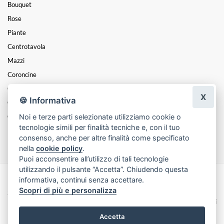
Bouquet
Rose
Piante
Centrotavola
Mazzi
Coroncine
Composizioni
X
🍪 Informativa
Cesti
Noi e terze parti selezionate utilizziamo cookie o
Cuori
tecnologie simili per finalità tecniche e, con il tuo
Funebre
consenso, anche per altre finalità come specificato
nella
cookie policy
.
Puoi acconsentire all’utilizzo di tali tecnologie
utilizzando il pulsante “Accetta”. Chiudendo questa
informativa, continui senza accettare.
Made with
by
Infoser.it
-
Realizzazione Siti ecommerce per Fioristi
- ©
Scopri di più e personalizza
2026
Privacy Policy
Cookie Policy
Termini e Condizioni
Accetta