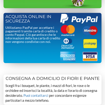
ACQUISTA ONLINE IN
SICUREZZA
Utilizziamo PayPal per accettare i
pagamenti tramite carta di credito o
conto Paypal. Ciò garantisce che le
informazioni della tua carta di credito
non vengono condivise con noi.
CONSEGNA A DOMICILIO DI FIORI E PIANTE
Scegli fra i bouquet, le piante, i mazzi di fiori, le rose o le
orchidee ed inserisci la località, la data e l’orario di consegna
desiderato.
Puoi contattarci
per concordare esigenze
particolari a mezzo telefono.