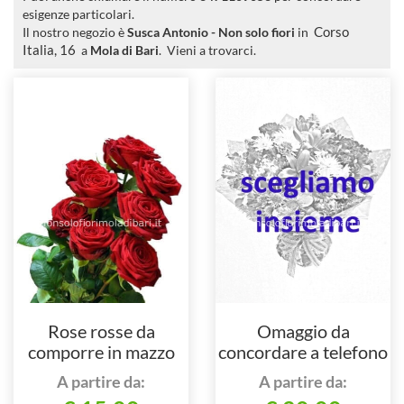
esigenze particolari.
Il nostro negozio è
Susca Antonio - Non solo fiori
in
Corso
Italia, 16
a
Mola di Bari
. Vieni a trovarci.
Rose rosse da
Omaggio da
comporre in mazzo
concordare a telefono
per numero di steli.
al nostro numero
A partire da:
A partire da: