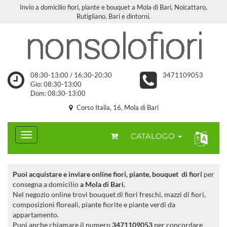
Invio a domicilio fiori, piante e bouquet a Mola di Bari, Noicattaro,
Rutigliano, Bari e dintorni.
08:30-13:00 / 16:30-20:30
3471109053
Gio: 08:30-13:00
Dom: 08:30-13:00
Corso Italia, 16, Mola di Bari
CATALOGO
Puoi acquistare e inviare online fiori, piante, bouquet di fiori
per
consegna a domicilio
a Mola di Bari.
Nel negozio online trovi bouquet di fiori freschi, mazzi di fiori,
composizioni floreali, piante fiorite e piante verdi da
appartamento.
Puoi anche chiamare il numero
3471109053
per concordare