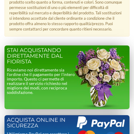
prodotto scelto quanto a forma, contenuti e colori. Sono comunque
permesse sostituzioni di uno o più elementi per difficoltà di
reperibilità sul mercato e deperibilità del prodotto. Tali sostituzioni
si intendono accettate dal cliente ordinante a condizione che il
prodotto offra almeno lo stesso rapporto qualità/prezzo. Puoi
sempre contattarci per concordare quanto ritieni necessario.
STAI ACQUISTANDO
DIRETTAMENTE DAL
FIORISTA
Riceviamo noi direttamente sia
l’ordine che il pagamento per l’intero
importo. Questo ci permette di
realizzare il servizio richiesto nel
migliore dei modi, con reciproca
soddisfazione.
ACQUISTA ONLINE IN
SICUREZZA
Utilizziamo PayPal per accettare i