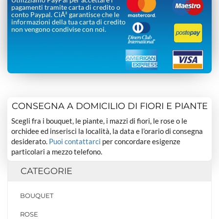
pagamenti tramite carta di credito o
conto Paypal. CiÃ² garantisce che le
informazioni della tua carta di credito
non vengono condivise con noi.
CONSEGNA A DOMICILIO DI FIORI E PIANTE
Scegli fra i bouquet, le piante, i mazzi di fiori, le rose o le
orchidee ed inserisci la località, la data e l’orario di consegna
desiderato.
Puoi contattarci
per concordare esigenze
particolari a mezzo telefono.
CATEGORIE
BOUQUET
ROSE